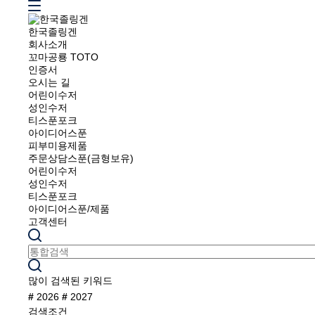
한국졸링겐
회사소개
꼬마공룡 TOTO
인증서
오시는 길
어린이수저
성인수저
티스푼포크
아이디어스푼
피부미용제품
주문상담스푼(금형보유)
어린이수저
성인수저
티스푼포크
아이디어스푼/제품
고객센터
많이 검색된 키워드
#
2026
#
2027
검색조건