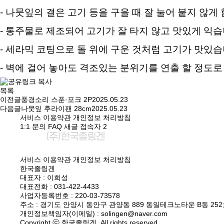
- 나뭇잎의 결은 고기 등을 구을 때 잘 눌어 붙지 않게 
- 통주물로 제조되어 고기가 잘 타지 않고 맛있게 익습
- 세라믹 코팅으로 돌 위에 구운 것처럼 고기가 맛있습
- 벽에 걸어 놓아도 격조있는 분위기를 연출 할 정도
목록
이전글
풍경소리 스푼·포크 2P
2025.05.23
다음글
나뭇잎 후라이팬 28cm
2025.05.23
서비스 이용약관
개인정보 처리방침
1:1 문의
FAQ
새글
접속자
2
서비스 이용약관
개인정보 처리방침
한국졸링겐
대표자 : 이희성
대표전화 : 031-422-4433
사업자등록번호 : 220-03-73578
주소 : 경기도 안양시 동안구 관양동 889 동일테크노타운 B동 25
개인정보책임자(이메일) : solingen@naver.com
Copyright ⓒ 한국졸링겐. All rights reserved.